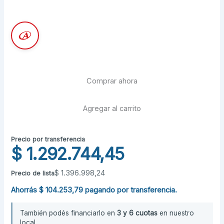
Aire
Surrey
Comprar ahora
Pría
Evolution
R32
Agregar al carrito
5800
frigorías
cantidad
Precio por transferencia
$
1.292.744,45
$
1.396.998,24
Precio de lista
Ahorrás
$
104.253,79
pagando por transferencia.
También podés financiarlo en
3 y 6 cuotas
en nuestro
local.