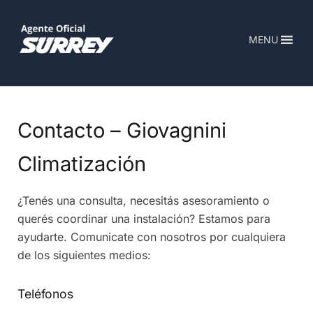
Ir
Giovagnini
al
Climatizació
MENU
contenido
n
Contacto – Giovagnini
Climatización
¿Tenés una consulta, necesitás asesoramiento o
querés coordinar una instalación? Estamos para
ayudarte. Comunicate con nosotros por cualquiera
de los siguientes medios:
Teléfonos