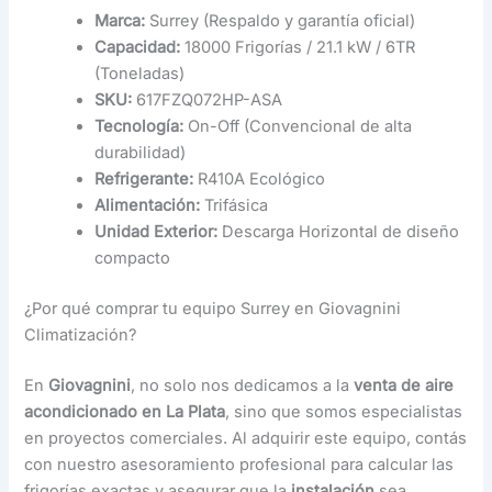
Marca:
Surrey (Respaldo y garantía oficial)
Capacidad:
18000 Frigorías / 21.1 kW / 6TR
(Toneladas)
SKU:
617FZQ072HP-ASA
Tecnología:
On-Off (Convencional de alta
durabilidad)
Refrigerante:
R410A Ecológico
Alimentación:
Trifásica
Unidad Exterior:
Descarga Horizontal de diseño
compacto
¿Por qué comprar tu equipo Surrey en Giovagnini
Climatización?
En
Giovagnini
, no solo nos dedicamos a la
venta de aire
acondicionado en La Plata
, sino que somos especialistas
en proyectos comerciales. Al adquirir este equipo, contás
con nuestro asesoramiento profesional para calcular las
frigorías exactas y asegurar que la
instalación
sea