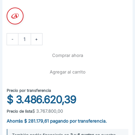
Aire
-
+
Piso
Techo
Surrey
Comprar ahora
18000
Frigorías
On-
Agregar al carrito
Off
(6TR)
cantidad
Precio por transferencia
$
3.486.620,39
$
3.767.800,00
Precio de lista
Ahorrás
$
281.179,61
pagando por transferencia.